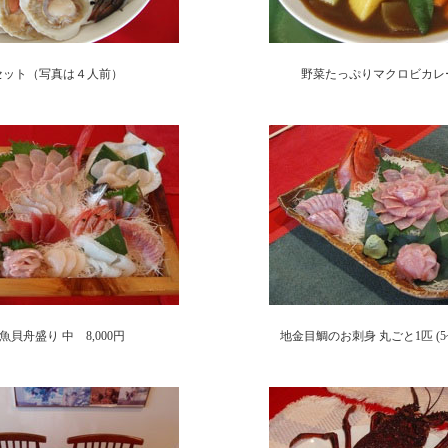
セット（写真は４人前）
野菜たっぷりマクロビカレー 
魚貝舟盛り 中 8,000円
地金目鯛のお刺身 丸ごと1匹 (5~6