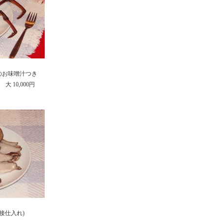
のお味噌汁つき
大 10,000円
接仕入れ)