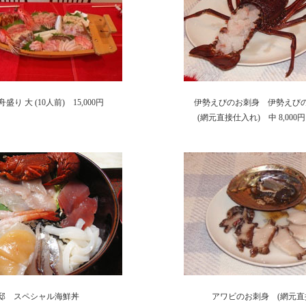
り 大 (10人前) 15,000円
伊勢えびのお刺身 伊勢えび
(網元直接仕入れ) 中 8,000円 
邸 スペシャル海鮮丼
アワビのお刺身 (網元直