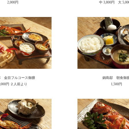
2,000円
中 3,800円 大 5,0
邸 金目フルコース御膳
鍋島邸 朝食御
5,000円 ２人前より
1,500円