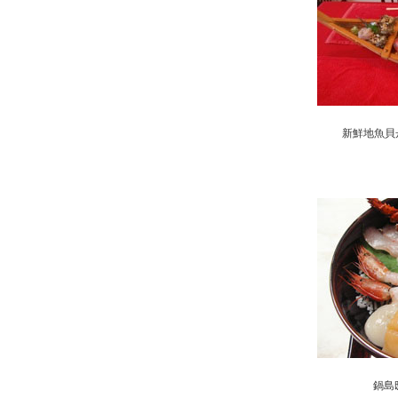
新鮮地魚貝舟盛
鍋島